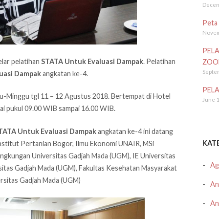
Decem
Peta 
Novem
PELA
lar pelatihan
STATA Untuk Evaluasi Dampak
. Pelatihan
ZOO
Septe
uasi Dampak
angkatan ke-4.
PELA
btu-Minggu tgl 11 – 12 Agustus 2018. Bertempat di Hotel
June 1
lai pukul 09.00 WIB sampai 16.00 WIB.
TATA Untuk Evaluasi Dampak
angkatan ke-4 ini datang
KAT
 Institut Pertanian Bogor, Ilmu Ekonomi UNAIR, MSi
ingkungan Universitas Gadjah Mada (UGM), IE Universitas
Ag
sitas Gadjah Mada (UGM), Fakultas Kesehatan Masyarakat
ersitas Gadjah Mada (UGM)
Ana
An