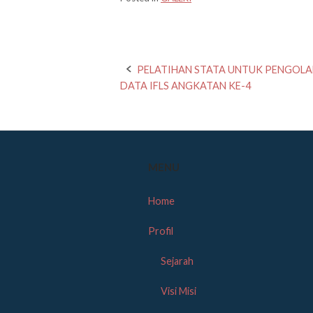
Post
PELATIHAN STATA UNTUK PENGOL
DATA IFLS ANGKATAN KE-4
navigation
MENU
Home
Profil
Sejarah
Visi Misi