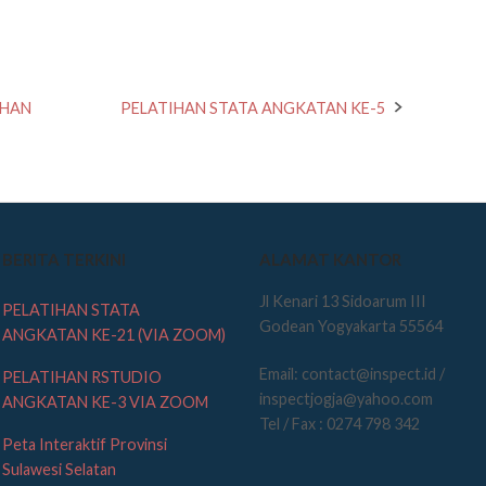
AHAN
PELATIHAN STATA ANGKATAN KE-5
BERITA TERKINI
ALAMAT KANTOR
Jl Kenari 13 Sidoarum III
PELATIHAN STATA
Godean Yogyakarta 55564
ANGKATAN KE-21 (VIA ZOOM)
Email: contact@inspect.id /
PELATIHAN RSTUDIO
inspectjogja@yahoo.com
ANGKATAN KE-3 VIA ZOOM
Tel / Fax : 0274 798 342
Peta Interaktif Provinsi
Sulawesi Selatan