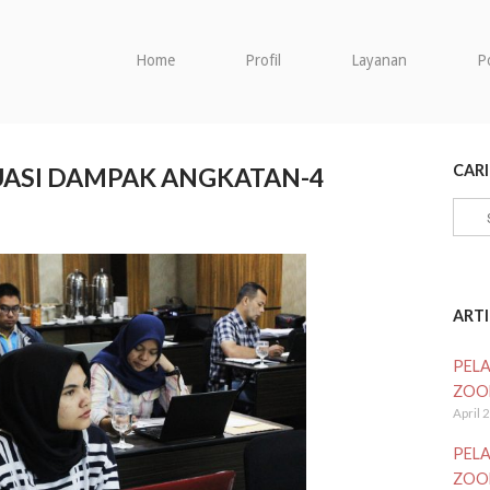
Home
Profil
Layanan
P
CARI
UASI DAMPAK ANGKATAN-4
Sear
for:
ART
PELA
ZOO
April 
PELA
ZOO