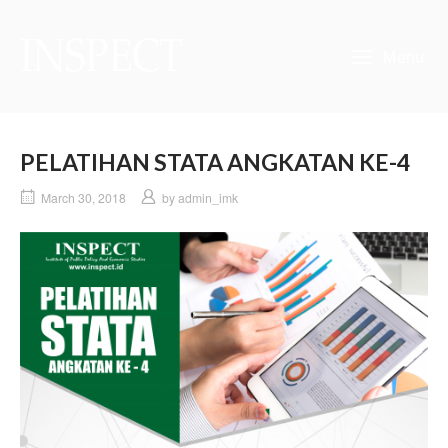
Skip
to
Home
content
Menu
PELATIHAN STATA ANGKATAN KE-4
March 30, 2018
by
admin_imk