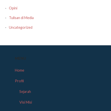
Opini
Tulisan di Media
Uncategorized
MENU
Home
Profil
Sejarah
Visi Misi