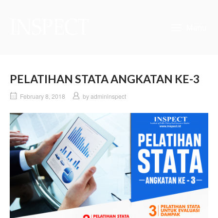
Skip
to
Home
content
Menu
PELATIHAN STATA ANGKATAN KE-3
February 8, 2018
by
admininspect