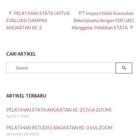
Post
PELATIHAN STATA UNTUK
PT Inspect Multi Konsultan
EVALUASI DAMPAK
Bekerjasama dengan FEB UAD
navigation
ANGKATAN KE-2
Menggelar Pelatihan STATA
CARI ARTIKEL
Search
Search
for:
ARTIKEL TERBARU
PELATIHAN STATA ANGKATAN KE-21 (VIA ZOOM)
April 27, 2024
PELATIHAN RSTUDIO ANGKATAN KE-3 VIA ZOOM
December 26, 2023