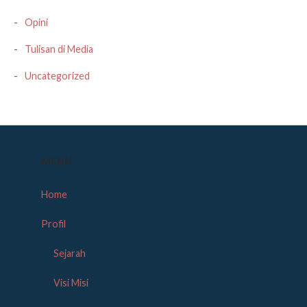
Opini
Tulisan di Media
Uncategorized
MENU
Home
Profil
Sejarah
Visi Misi