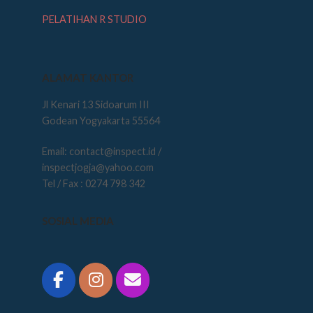
PELATIHAN R STUDIO
ALAMAT KANTOR
Jl Kenari 13 Sidoarum III
Godean Yogyakarta 55564
Email: contact@inspect.id /
inspectjogja@yahoo.com
Tel / Fax : 0274 798 342
SOSIAL MEDIA