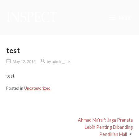
Skip
to
Home
content
Menu
test
May 12, 2015
by
admin_imk
test
Posted in
Uncategorized
Post
Ahmad Ma’ruf: Jaga Pranata
Lebih Penting Dibanding
navigation
Pendirian Mall